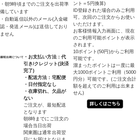
ント＝5円換算)
・朝9時頃までのご注文を出荷準
ID登録された場合のみご利用
備しています
可。次回のご注文からお使い
・自動返信以外のメール(入金確
いただけます。
認・発送メール)は送信しており
お客様情報入力画面に、現在
ません
のご利用可能ポイントが表示
されます。
10ポイント(50円)からご利用
・お支払い方法：代
可能です。
引き/クレジット(決済
溜まったポイントは一度に最
完了)
大1000ポイントご利用（5000
・配送方法：宅配便
円分）可能です。(ご注文合計
・日付指定なし
額を超えてのご利用は出来ま
・在庫切れ、欠品が
せん)
ない
ご注文が、最短配送
となります
朝8時までにご注文の
場合当日出荷
関東圏は通常出荷翌
日にお届けとなりま