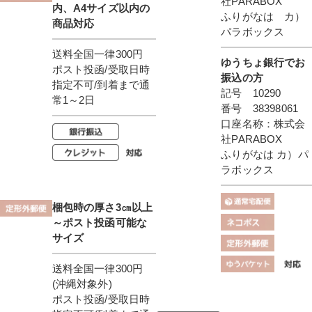
社PARABOX
内、A4サイズ以内の
ふりがなは カ）
商品対応
パラボックス
送料全国一律300円
ゆうちょ銀行でお
ポスト投函/受取日時
振込の方
指定不可/到着まで通
記号 10290
常1～2日
番号 38398061
口座名称：株式会
社PARABOX
ふりがなは カ）パ
ラボックス
梱包時の厚さ3㎝以上
～ポスト投函可能な
サイズ
送料全国一律300円
(沖縄対象外)
ポスト投函/受取日時