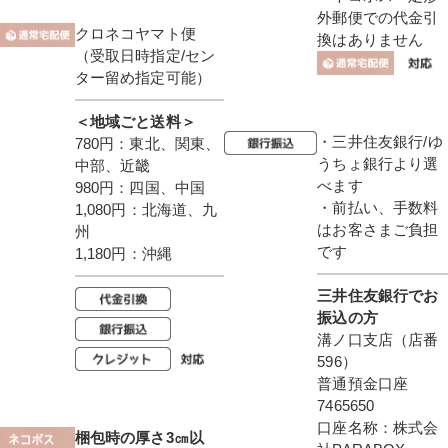
外郵便での代金引
クロネコヤマト便
換はありません
（受取日時指定/セン
ター留め指定可能）
＜地域ごと送料＞
・三井住友銀行/ゆ
780円：東北、関東、
うちょ銀行より選
中部、近畿
べます
980円：四国、中国
・前払い、手数料
1,080円：北海道、九
はお客さまご負担
州
です
1,180円：沖縄
三井住友銀行でお
振込の方
溝ノ口支店（店番
596）
普通預金口座
7465650
口座名称：株式会
梱包時の厚さ3㎝以