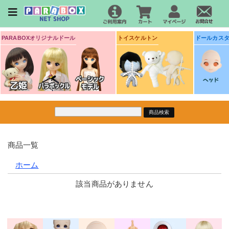
PARABOXオリジナルドール
トイスケルトン
ドールカス
商品一覧
ホーム
該当商品がありません