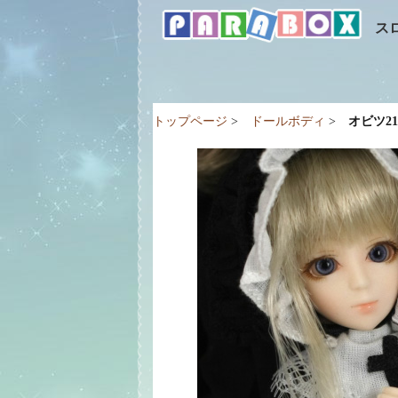
ス
トップページ
>
ドールボディ
>
オビツ2