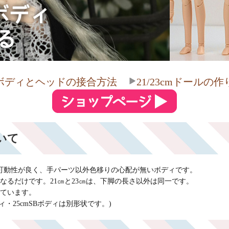
ボディとヘッドの接合方法
21/23cmドールの作
ついて
可動性が良く、手パーツ以外色移りの心配が無いボディです。
異なるだけです。21㎝と23㎝は、下脚の長さ以外は同一です。
ています。
ィ・25cmSBボディは別形状です。)