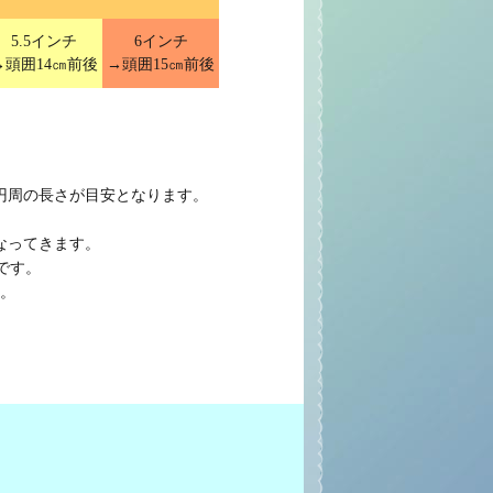
5.5インチ
6インチ
→頭囲14㎝前後
→頭囲15㎝前後
円周の長さが目安となります。
なってきます。
です。
。