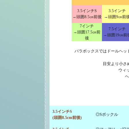
3.5インチS
3.5インチ
→頭囲8.5㎝前後
→頭囲9㎝前
7インチ
7.5インチ
→頭囲17.5㎝前
→頭囲19㎝前
後
パラボックスではドールヘッ
目安より小さ
ウィ
ヘ
3.5インチS
◎Sボックル
(頭囲8.5cm前後)