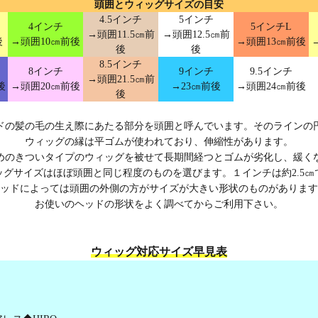
頭囲とウィッグサイズの目安
4.5インチ
5インチ
4インチ
5インチL
→頭囲11.5㎝前
→頭囲12.5㎝前
後
→頭囲10㎝前後
→頭囲13㎝前後
後
後
8.5インチ
8インチ
9インチ
9.5インチ
→頭囲21.5㎝前
後
→頭囲20㎝前後
→23㎝前後
→頭囲24㎝前後
後
ドの髪の毛の生え際にあたる部分を頭囲と呼んでいます。そのラインの
ウィッグの縁は平ゴムが使われており、伸縮性があります。
めのきついタイプのウィッグを被せて長期間経つとゴムが劣化し、緩く
ッグサイズはほぼ頭囲と同じ程度のものを選びます。１インチは約2.5㎝
ッドによっては頭囲の外側の方がサイズが大きい形状のものがあります
お使いのヘッドの形状をよく調べてからご利用下さい。
ウィッグ対応サイズ早見表