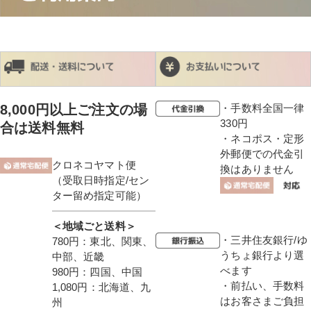
8,000円以上ご注文の場
・手数料全国一律
330円
合は送料無料
・ネコポス・定形
外郵便での代金引
クロネコヤマト便
換はありません
（受取日時指定/セン
ター留め指定可能）
＜地域ごと送料＞
・三井住友銀行/ゆ
780円：東北、関東、
うちょ銀行より選
中部、近畿
べます
980円：四国、中国
・前払い、手数料
1,080円：北海道、九
はお客さまご負担
州