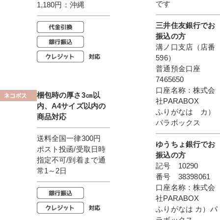
です
1,180円：沖縄
三井住友銀行でお
振込の方
溝ノ口支店（店番
596）
普通預金口座
7465650
口座名称：株式会
梱包時の厚さ3㎝以
社PARABOX
内、A4サイズ以内の
ふりがなは カ）
商品対応
パラボックス
送料全国一律300円
ゆうちょ銀行でお
ポスト投函/受取日時
振込の方
指定不可/到着まで通
記号 10290
常1～2日
番号 38398061
口座名称：株式会
社PARABOX
ふりがなは カ）パ
ラボックス