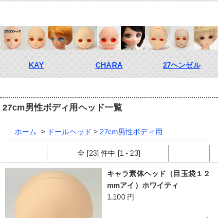
KAY
CHARA
27ヘンゼル
27cm男性ボディ用ヘッド一覧
ホーム
>
ドールヘッド
>
27cm男性ボディ用
全 [23] 件中 [1 - 23]
キャラ素体ヘッド（目玉袋１２
mmアイ）ホワイティ
1,100 円