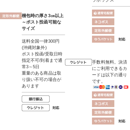
梱包時の厚さ3㎝以上
～ポスト投函可能な
サイズ
送料全国一律300円
(沖縄対象外)
ポスト投函/受取日時
指定不可/到着まで通
手数料無料。決済
常3～5日
にご利用できるカ
重量のある商品は取
ードは以下の通り
り扱い不可の場合が
です。
あります