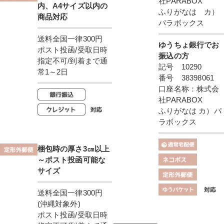
社PARABOX
内、A4サイズ以内の
ふりがなは カ）
商品対応
パラボックス
送料全国一律300円
ゆうちょ銀行でお
ポスト投函/受取日時
振込の方
指定不可/到着まで通
記号 10290
常1～2日
番号 38398061
口座名称：株式会
社PARABOX
ふりがなは カ）パ
ラボックス
梱包時の厚さ3㎝以上
～ポスト投函可能な
サイズ
送料全国一律300円
(沖縄対象外)
ポスト投函/受取日時