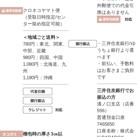
外郵便での代金引
クロネコヤマト便
換はありません
（受取日時指定/セン
ター留め指定可能）
＜地域ごと送料＞
・三井住友銀行/ゆ
780円：東北、関東、
うちょ銀行より選
中部、近畿
べます
980円：四国、中国
・前払い、手数料
1,080円：北海道、九
はお客さまご負担
州
です
1,180円：沖縄
三井住友銀行でお
振込の方
溝ノ口支店（店番
596）
普通預金口座
7465650
口座名称：株式会
梱包時の厚さ3㎝以