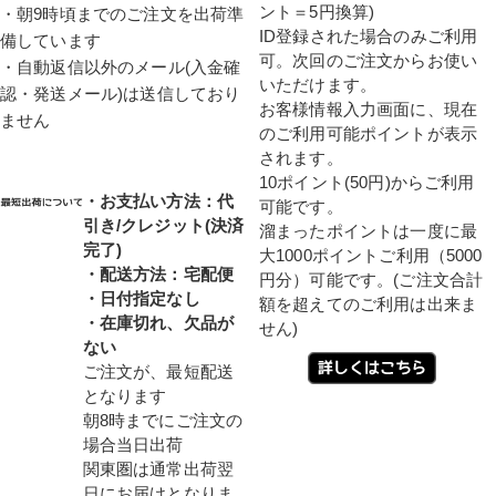
ント＝5円換算)
・朝9時頃までのご注文を出荷準
ID登録された場合のみご利用
備しています
可。次回のご注文からお使い
・自動返信以外のメール(入金確
いただけます。
認・発送メール)は送信しており
お客様情報入力画面に、現在
ません
のご利用可能ポイントが表示
されます。
10ポイント(50円)からご利用
・お支払い方法：代
可能です。
引き/クレジット(決済
溜まったポイントは一度に最
完了)
大1000ポイントご利用（5000
・配送方法：宅配便
円分）可能です。(ご注文合計
・日付指定なし
額を超えてのご利用は出来ま
・在庫切れ、欠品が
せん)
ない
ご注文が、最短配送
となります
朝8時までにご注文の
場合当日出荷
関東圏は通常出荷翌
日にお届けとなりま