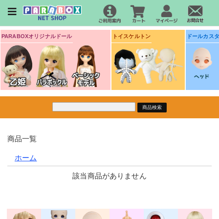
PARABOXオリジナルドール
トイスケルトン
ドールカス
商品一覧
ホーム
該当商品がありません