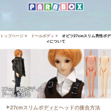
トップページ
>
ドールボディ
>
オビツ27cmスリム男性ボデ
ィについて
27cmスリムボディとヘッドの接合方法