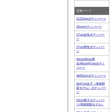
交換パーツ
21/23cmボディパーツ
25cmボディパーツ
27cm女性ボディパー
ツ
27cm男性ボディパー
ツ
40cm/45cm男
女/46cm/47cmボディ
パーツ
48/50cmボディパーツ
旧47cm女子（球状関
節モデル）ボディパー
ツ
55cm男子ボディパー
ツ(球状関節モデル）