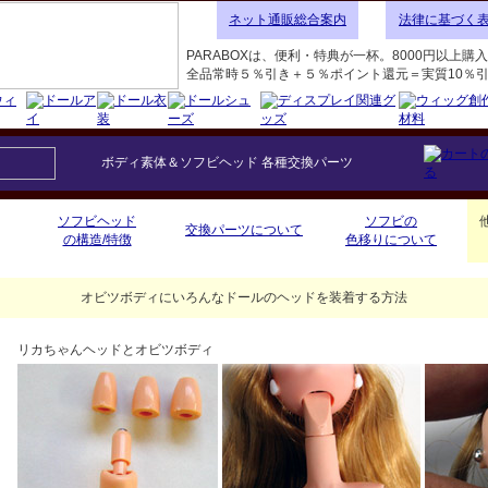
ネット通販総合案内
法律に基づく
PARABOXは、便利・特典が一杯。8000円以上購
全品常時５％引き＋５％ポイント還元＝実質10％
ボディ素体＆ソフビヘッド 各種交換パーツ
ソフビヘッド
ソフビの
交換パーツについて
の構造/特徴
色移りについて
オビツボディにいろんなドールのヘッドを装着する方法
リカちゃんヘッドとオビツボディ