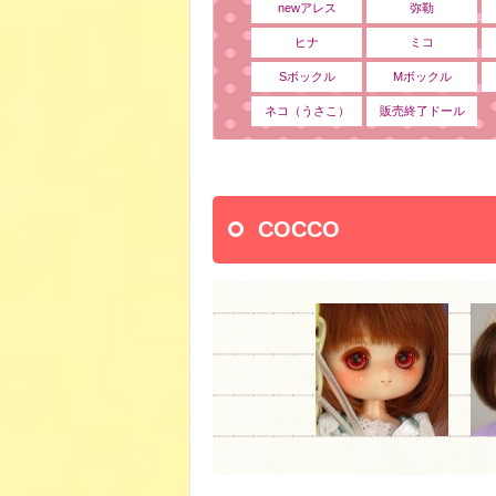
newアレス
弥勒
ヒナ
ミコ
Sボックル
Mボックル
ネコ（うさこ）
販売終了ドール
COCCO