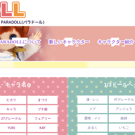
PARADOLLについて
新しいキャラクター
キャラクター紹介
ド・キャラ名
1/3ドール
漣 - レン
47グレーテル
ヒカリ
まつり
メグ
アンジェラ
キャラ
プチ姫
愛唯 - メイ
姫姉
27グレーテル
フェアリー
みるく
いちご
YUKI
KAY