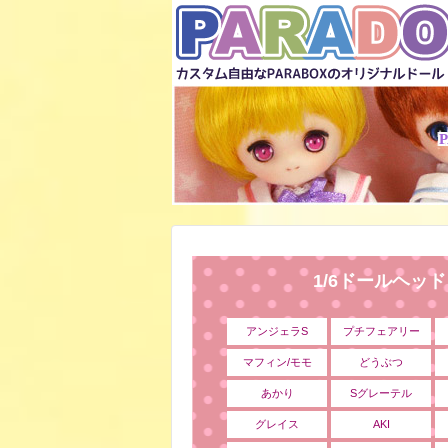
1/6ドールヘッ
アンジェラS
プチフェアリー
マフィン/モモ
どうぶつ
あかり
Sグレーテル
グレイス
AKI