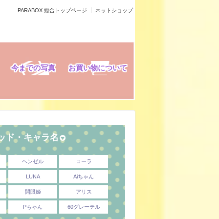
PARABOX 総合トップページ
ネットショップ
今までの写真
お買い物について
ヘッド・キャラ名
ヘンゼル
ローラ
LUNA
Aiちゃん
開眼姫
アリス
Pちゃん
60グレーテル