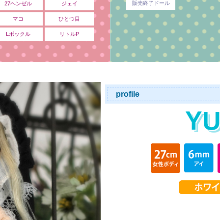
販売終了ドール
27ヘンゼル
ジェイ
マコ
ひとつ目
Lボックル
リトルP
profile
YU