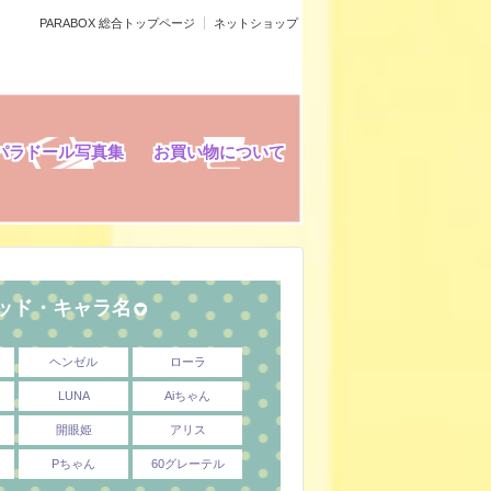
PARABOX 総合トップページ
ネットショップ
パラドール写真集
お買い物について
ヘッド・キャラ名
ヘンゼル
ローラ
LUNA
Aiちゃん
開眼姫
アリス
Pちゃん
60グレーテル