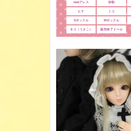
newアレス
弥勒
ヒナ
ミコ
Sボックル
Mボックル
ネコ（うさこ）
販売終了ドール