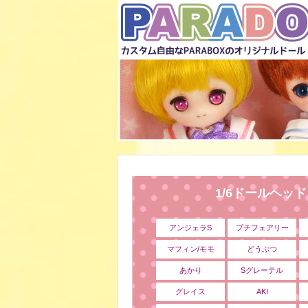
1/6ドールヘッ
アンジェラS
プチフェアリー
マフィン/モモ
どうぶつ
あかり
Sグレーテル
グレイス
AKI