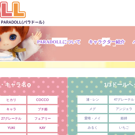
PARADOLLについて
キャラクター紹介
ド・キャラ名
1/3ドール
漣 - レン
47グレーテル
ヒカリ
COCCO
メグ
アンジェラ
キャラ
プチ姫
愛唯 - メイ
姫姉
27グレーテル
フェアリー
みるく
いちご
YUKI
KAY