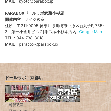
MAIL：
kyoto@parabox.jp
PARABOXドールラボ武蔵小杉店
開催内容：
メイク教室
住所：
〒211-0005 神奈川県川崎市中原区新丸子町755-
3 第一小金井ビル２階(武蔵小杉本店内)
Google Map
TEL：
044-738-3018
MAIL：
parabox@parabox.jp
ドールラボ：京都店
・縫製教室
・ワークショップ