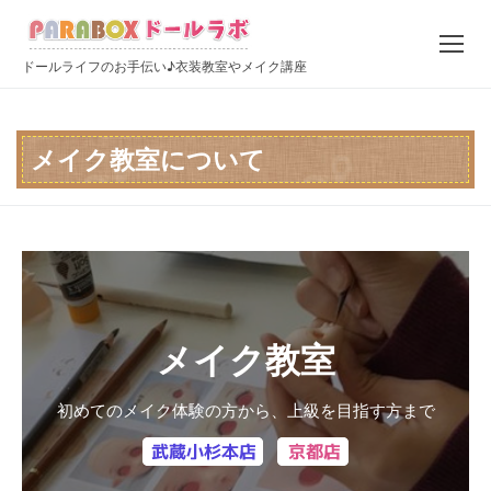
コ
ン
テ
ドールライフのお手伝い♪衣装教室やメイク講座
ン
ツ
へ
メイク教室について
ス
キ
ッ
プ
メイク教室
初めてのメイク体験の方から、上級を目指す方まで