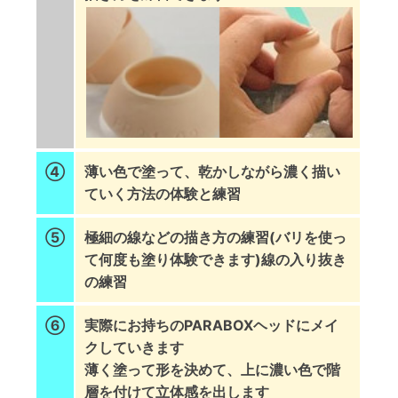
④
薄い色で塗って、乾かしながら濃く描い
ていく方法の体験と練習
⑤
極細の線などの描き方の練習(バリを使っ
て何度も塗り体験できます)線の入り抜き
の練習
⑥
実際にお持ちのPARABOXヘッドにメイ
クしていきます
薄く塗って形を決めて、上に濃い色で階
層を付けて立体感を出します