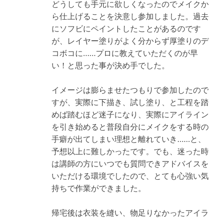
どうしても手元に欲しくなったのでメイクか
ら仕上げることを決意し参加しました。過去
にソフビにペイントしたことがあるのです
が、レイヤー塗りがよく分からず厚塗りのデ
コボコに……プロに教えていただくのが早
い！と思った事が決め手でした。
イメージは膨らませたつもりで参加したので
すが、実際に下描き、試し塗り、と工程を踏
めば踏むほど迷子になり、実際にアイライン
を引き始めると普段自分にメイクをする時の
手癖が出てしまい理想と離れていき……と、
予想以上に難しかったです。でも、迷った時
は講師の方にいつでも質問できアドバイスを
いただける環境でしたので、とても心強い気
持ちで作業ができました。
帰宅後は衣装を縫い、物足りなかったアイラ