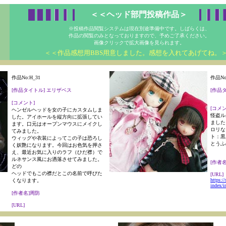
＜＜ヘッド部門投稿作品＞
※投稿作品閲覧システムは現在別途準備中です。しばらくは、
作品の閲覧のみとなっておりますので、予めご了承ください。
画像クリックで拡大画像を見られます。
＜＜作品感想用BBS用意しました。感想を入れてあげてね。
作品No:H_31
作品No
[作品タイトル] エリザベス
[作品
[コメント]
[コメン
ヘンゼルヘッドを女の子にカスタムしま
怪盗ル
した。アイホールを縦方向に拡張してい
ました
ます。口元はオープンマウスにメイクし
ロリな
てみました。
ト：黒
ウィッグや衣装によってこの子は恐ろし
とうふ
く妖艶になります。今回はお色気を押さ
え、最近お気に入りのラフ（ひだ襟）で
ルネサンス風にお洒落させてみました。
[作者名]S
どの
ヘッドでもこの襟だとこの名前で呼びた
[URL]
https:/
くなります。
index/i
[作者名]周防
[URL]