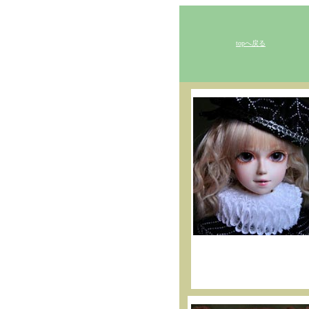
topへ戻る