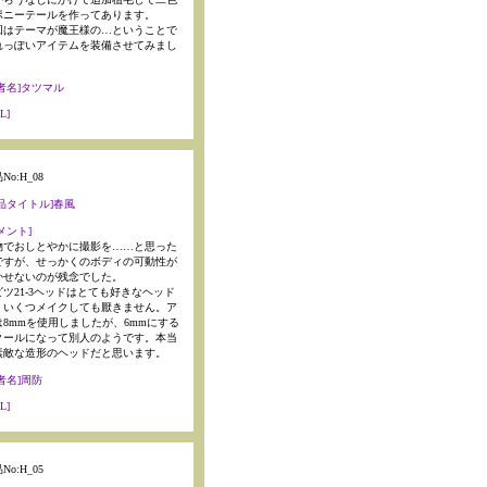
ポニーテールを作ってあります。
回はテーマが魔王様の…ということで
れっぽいアイテムを装備させてみまし
。
者名]タツマル
L]
No:H_08
品タイトル]春風
メント]
物でおしとやかに撮影を……と思った
ですが、せっかくのボディの可動性が
かせないのが残念でした。
ビツ21-3ヘッドはとても好きなヘッド
、いくつメイクしても厭きません。ア
は8mmを使用しましたが、6mmにする
クールになって別人のようです。本当
素敵な造形のヘッドだと思います。
者名]周防
L]
No:H_05