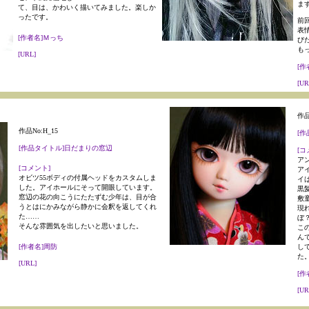
ま
て、目は、かわいく描いてみました。楽しか
ったです。
前
表
[作者名]Ｍっち
び
も
[URL]
[作
[UR
作品
作品No:H_15
[
[作品タイトル]日だまりの窓辺
[コ
ア
[コメント]
ア
オビツ55ボディの付属ヘッドをカスタムしま
イ
した。アイホールにそって開眼しています。
黒
窓辺の花の向こうにたたずむ少年は、目が合
敷
うとはにかみながら静かに会釈を返してくれ
現
た……
ぼ
そんな雰囲気を出したいと思いました。
こ
ん
[作者名]周防
し
た
[URL]
[作
[UR