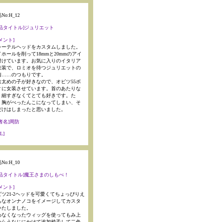
No:H_12
作品タイトル]ジュリエット
メント]
レーテルヘッドをカスタムしました。
ホールを削って18mmと20mmのアイ
付けています。お気に入りのイタリア
衣装で、ロミオを待つジュリエットの
情……のつもりです。
は太めの子が好きなので、オビツ55ボ
ィに女装させています。首のあたりな
、細すぎなくてとても好きです。た
、胸がぺったんこになってしまい、そ
だけはしまったと思いました。
者名]周防
L]
No:H_10
作品タイトル]魔王さまのしもべ！
メント]
ビツ21-2ヘッドを可愛くてちょっぴりえ
ちなオンナノコをイメージしてカスタ
いたしました。
わなくなったウィッグを使ってもみ上
からうなじにかけて追加植毛して二色