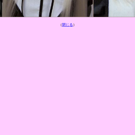
（
閉じる
）