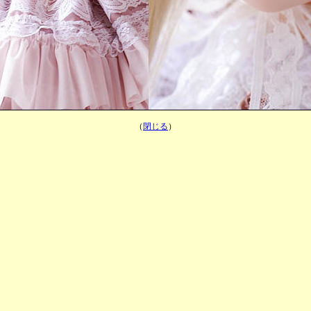
（
閉じる
）